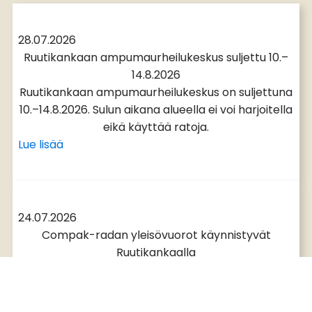
28.07.2026
Ruutikankaan ampumaurheilukeskus suljettu 10.–
14.8.2026
Ruutikankaan ampumaurheilukeskus on suljettuna
10.–14.8.2026. Sulun aikana alueella ei voi harjoitella
eikä käyttää ratoja.
Lue lisää
24.07.2026
Compak-radan yleisövuorot käynnistyvät
Ruutikankaalla
Compak-radan yleisövuorot ovat nyt
varattavissa Ruutikankaalla. Tutustu
kiekkoammuntaan ja varaa paikkasi helposti